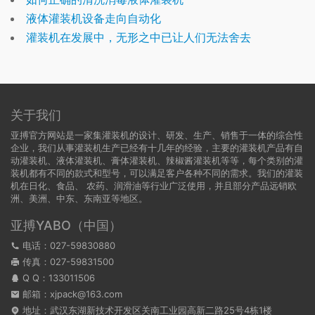
液体灌装机设备走向自动化
灌装机在发展中，无形之中已让人们无法舍去
关于我们
亚搏官方网站是一家集灌装机的设计、研发、生产、销售于一体的综合性
企业，我们从事灌装机生产已经有十几年的经验，主要的灌装机产品有自
动灌装机、液体灌装机、膏体灌装机、辣椒酱灌装机等等，每个类别的灌
装机都有不同的款式和型号，可以满足客户各种不同的需求。我们的灌装
机在日化、食品、 农药、润滑油等行业广泛使用，并且部分产品远销欧
洲、美洲、中东、东南亚等地区。
亚搏YABO（中国）
电话：027-59830880
传真：027-59831500
Q Q：
133011506
邮箱：xjpack@163.com
地址：武汉东湖新技术开发区关南工业园高新二路25号4栋1楼