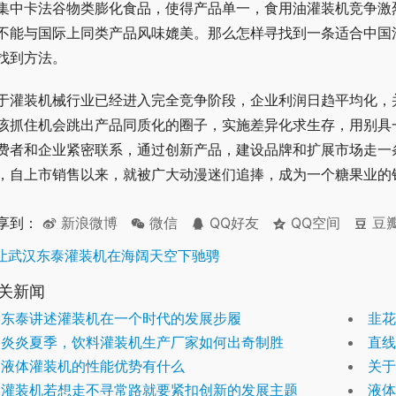
集中卡法谷物类膨化食品，使得产品单一，食用油灌装机竞争激
不能与国际上同类产品风味媲美。那么怎样寻找到一条适合中国
找到方法。
于灌装机械行业已经进入完全竞争阶段，企业利润日趋平均化，
该抓住机会跳出产品同质化的圈子，实施差异化求生存，用别具
费者和企业紧密联系，通过创新产品，建设品牌和扩展市场走一
，自上市销售以来，就被广大动漫迷们追捧，成为一个糖果业的
享到：
新浪微博
微信
QQ好友
QQ空间
豆
让武汉东泰灌装机在海阔天空下驰骋
关新闻
东泰讲述灌装机在一个时代的发展步履
韭花
炎炎夏季，饮料灌装机生产厂家如何出奇制胜
直线
液体灌装机的性能优势有什么
关于
灌装机若想走不寻常路就要紧扣创新的发展主题
液体