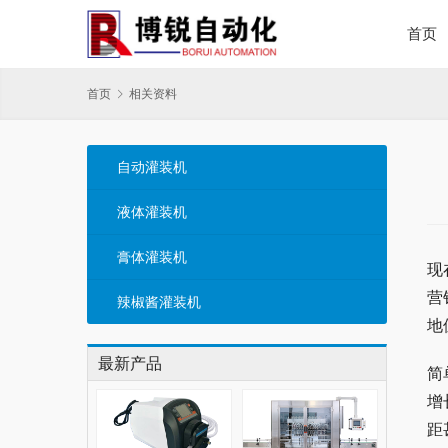
首页
首页
相关资料
自动灌装机
液体灌装机
膏体灌装机
现
营
辣椒酱灌装机
地
最新产品
简
增
距