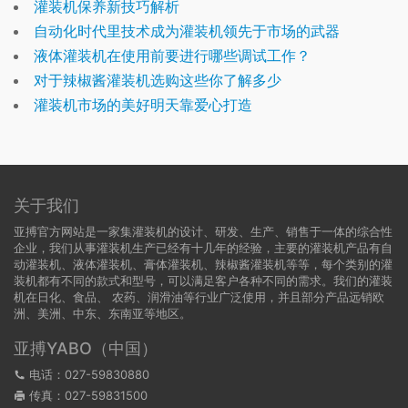
灌装机保养新技巧解析
自动化时代里技术成为灌装机领先于市场的武器
液体灌装机在使用前要进行哪些调试工作？
对于辣椒酱灌装机选购这些你了解多少
灌装机市场的美好明天靠爱心打造
关于我们
亚搏官方网站是一家集灌装机的设计、研发、生产、销售于一体的综合性
企业，我们从事灌装机生产已经有十几年的经验，主要的灌装机产品有自
动灌装机、液体灌装机、膏体灌装机、辣椒酱灌装机等等，每个类别的灌
装机都有不同的款式和型号，可以满足客户各种不同的需求。我们的灌装
机在日化、食品、 农药、润滑油等行业广泛使用，并且部分产品远销欧
洲、美洲、中东、东南亚等地区。
亚搏YABO（中国）
电话：027-59830880
传真：027-59831500