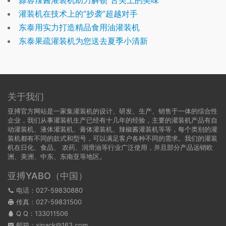
蒜蓉辣酱灌装机助力解锁“舌尖上的美味”
灌装机在技术上的“抄袭”超越对手
东泰用实力打造精品食用油灌装机
东泰果疏灌装机为您送去夏季小清新
关于我们
亚搏官方网站是一家集灌装机的设计、研发、生产、销售于一体的综合性
企业，我们从事灌装机生产已经有十几年的经验，主要的灌装机产品有自
动灌装机、液体灌装机、膏体灌装机、辣椒酱灌装机等等，每个类别的灌
装机都有不同的款式和型号，可以满足客户各种不同的需求。我们的灌装
机在日化、食品、 农药、润滑油等行业广泛使用，并且部分产品远销欧
洲、美洲、中东、东南亚等地区。
亚搏YABO（中国）
电话：027-59830880
传真：027-59831500
Q Q：
133011506
邮箱：xjpack@163.com