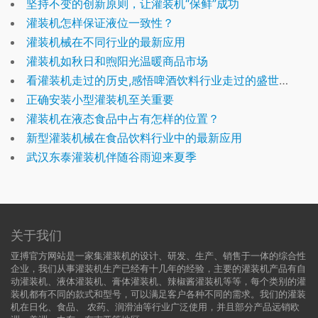
坚持不变的创新原则，让灌装机“保鲜”成功
灌装机怎样保证液位一致性？
灌装机械在不同行业的最新应用
灌装机如秋日和煦阳光温暖商品市场
看灌装机走过的历史,感悟啤酒饮料行业走过的盛世浮华
正确安装小型灌装机至关重要
灌装机在液态食品中占有怎样的位置？
新型灌装机械在食品饮料行业中的最新应用
武汉东泰灌装机伴随谷雨迎来夏季
关于我们
亚搏官方网站是一家集灌装机的设计、研发、生产、销售于一体的综合性
企业，我们从事灌装机生产已经有十几年的经验，主要的灌装机产品有自
动灌装机、液体灌装机、膏体灌装机、辣椒酱灌装机等等，每个类别的灌
装机都有不同的款式和型号，可以满足客户各种不同的需求。我们的灌装
机在日化、食品、 农药、润滑油等行业广泛使用，并且部分产品远销欧