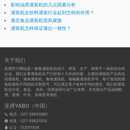
影响油类灌装机的几点因素分析
灌装机在饮料灌装行业起到怎样的作用？
液态食品灌装机迎风展旗
灌装机怎样保证液位一致性？
关于我们
亚搏官方网站是一家集灌装机的设计、研发、生产、销售于一体的综合性
企业，我们从事灌装机生产已经有十几年的经验，主要的灌装机产品有自
动灌装机、液体灌装机、膏体灌装机、辣椒酱灌装机等等，每个类别的灌
装机都有不同的款式和型号，可以满足客户各种不同的需求。我们的灌装
机在日化、食品、 农药、润滑油等行业广泛使用，并且部分产品远销欧
洲、美洲、中东、东南亚等地区。
亚搏YABO（中国）
电话：027-59830880
传真：027-59831500
Q Q：
133011506