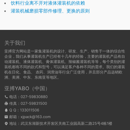
饮料行业离不开对液体灌装机的依赖
灌装机械磨损零部件修理、更换的原则
关于我们
亚搏官方网站是一家集灌装机的设计、研发、生产、销售于一体的综合性
企业，我们从事灌装机生产已经有十几年的经验，主要的灌装机产品有自
动灌装机、液体灌装机、膏体灌装机、辣椒酱灌装机等等，每个类别的灌
装机都有不同的款式和型号，可以满足客户各种不同的需求。我们的灌装
机在日化、食品、 农药、润滑油等行业广泛使用，并且部分产品远销欧
洲、美洲、中东、东南亚等地区。
亚搏YABO（中国）
电话：027-59830880
传真：027-59831500
Q Q：
133011506
邮箱：xjpack@163.com
地址：武汉东湖新技术开发区关南工业园高新二路25号4栋1楼