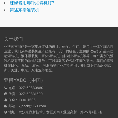
辣椒酱用哪种灌装机好?
简述东泰灌装机
关于我们
亚搏官方网站是一家集灌装机的设计、研发、生产、销售于一体的综合性
企业，我们从事灌装机生产已经有十几年的经验，主要的灌装机产品有自
动灌装机、液体灌装机、膏体灌装机、辣椒酱灌装机等等，每个类别的灌
装机都有不同的款式和型号，可以满足客户各种不同的需求。我们的灌装
机在日化、食品、 农药、润滑油等行业广泛使用，并且部分产品远销欧
洲、美洲、中东、东南亚等地区。
亚搏YABO（中国）
电话：027-59830880
传真：027-59831500
Q Q：
133011506
邮箱：xjpack@163.com
地址：武汉东湖新技术开发区关南工业园高新二路25号4栋1楼